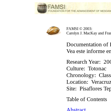
FAMSI © 2003:
Carolyn J. MacKay and Fran
Documentation of P
Vea este informe e
Research Year:
20
Culture:
Totonac
Chronology:
Class
Location:
Veracruz
Site:
Pisaflores Te
Table of Contents
Abstract