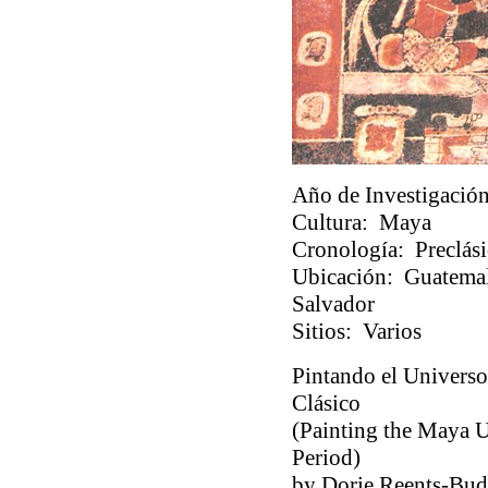
Año de Investigación
Cultura:
Maya
Cronología:
Preclási
Ubicación:
Guatemala
Salvador
Sitios:
Varios
Pintando el Universo
Clásico
(
Painting the Maya U
Period
)
by Dorie Reents-Bud