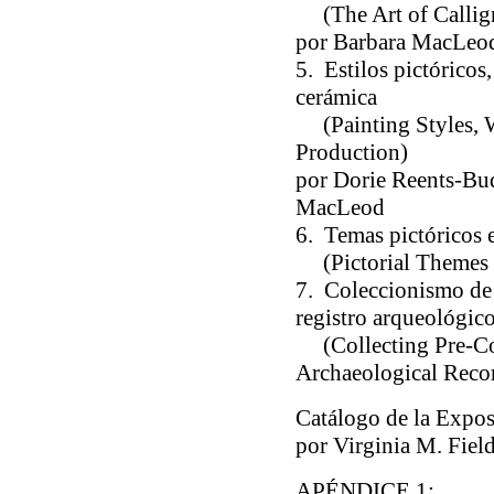
(
The Art of Calli
por Barbara MacLeod
5. Estilos pictóricos,
cerámica
(
Painting Styles,
Production
)
por Dorie Reents-Bud
MacLeod
6. Temas pictóricos 
(
Pictorial Themes
7. Coleccionismo de 
registro arqueológic
(
Collecting Pre-C
Archaeological Reco
Catálogo de la Expos
por Virginia M. Fiel
APÉNDICE 1: