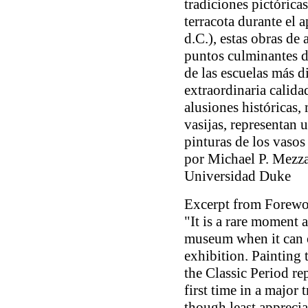
tradiciones pictórica
terracota durante el 
d.C.), estas obras de
puntos culminantes d
de las escuelas más d
extraordinaria calidad
alusiones históricas,
vasijas, representan 
pinturas de los vasos
por Michael P. Mezzat
Universidad Duke
Excerpt from Forew
"
It is a rare moment a
museum when it can o
exhibition.
Painting 
the Classic Period
rep
first time in a major 
though least apprecia