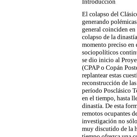
Introducción
El colapso del Clási
generando polémicas.
general coinciden en 
colapso de la dinastía
momento preciso en q
sociopolíticos contin
se dio inicio al Pro
(CPAP o
Copán Postc
replantear estas cues
reconstrucción de la
período Posclásico T
en el tiempo, hasta l
dinastía. De esta for
remotos ocupantes de 
investigación no sólo
muy discutido de la h
tiempo ofrezca una c