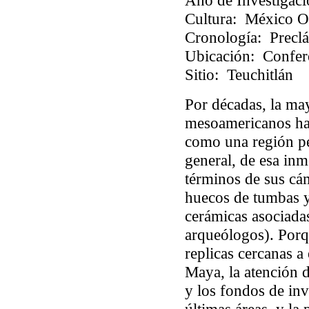
Año de Investigaci
Cultura:
México Oc
Cronología:
Preclás
Ubicación:
Confere
Sitio:
Teuchitlán
Por décadas, la may
mesoamericanos ha
como una región pe
general, de esa in
términos de sus cám
huecos de tumbas y
cerámicas asociada
arqueólogos). Porq
replicas cercanas a
Maya, la atención 
y los fondos de inv