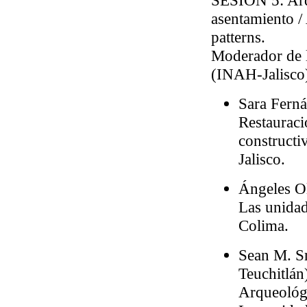
SESIÓN 5
: Ar
asentamiento / 
patterns.
Moderador de 
(INAH-Jalisco
Sara Fern
Restauraci
constructi
Jalisco.
Ángeles O
Las unidad
Colima.
Sean M. S
Teuchitlán
Arqueológi