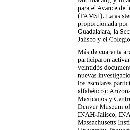
Michoacán), y fina
para el Avance de 
(FAMSI). La asisten
proporcionada por
Guadalajara, la Sec
Jalisco y el Coleg
Más de cuarenta a
participaron activa
veintidós document
nuevas investigacio
los escolares parti
alfabético): Arizon
Mexicanos y Centr
Denver Museum of 
INAH-Jalisco, IN
Massachusetts Inst