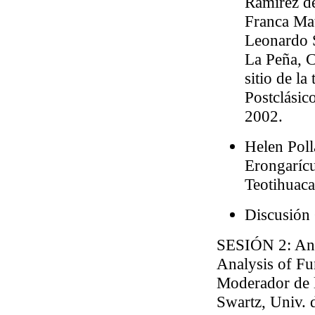
Ramírez de
Franca Ma
Leonardo S
La Peña, C
sitio de la
Postclási
2002.
Helen Poll
Erongarícu
Teotihuaca
Discusión
SESIÓN 2
: An
Analysis of Fu
Moderador de 
Swartz, Univ. 