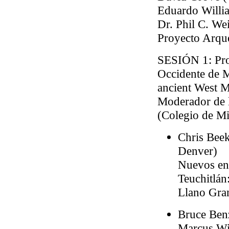
Eduardo Willi
Dr. Phil C. We
Proyecto Arque
SESIÓN 1
: Pr
Occidente de M
ancient West M
Moderador de 
(Colegio de M
Chris Bee
Denver)
Nuevos enf
Teuchitlán
Llano Gran
Bruce Ben
Marcus Wi