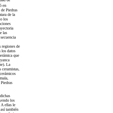
ó en
s de Piedras
tara de la
o los
aciones
ayectoria
e las
a secuencia
s regiones de
 los datos
cerámica que
Joyanca
he). La
s ceramistas,
 cerámicos
mala,
 Piedras
 dichas
uyendo los
A ellas le
 así también