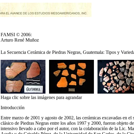
FAMSI © 2006:
Arturo René Muñoz
La Secuencia Cerámica de Piedras Negras, Guatemala: Tipos y Varied
Haga clic sobre las imágenes para agrandar
Introducción
Entre marzo de 2001 y agosto de 2002, las cerámicas excavadas en el 
clásico de Piedras Negras entre los años 1997 y 2000, fueron objeto de
intensivo llevado a cabo por el autor, con la colaboración de la Lic. M
Acuña y de Griselda Pérez, de la Universidad de San Carlos, de la Ci