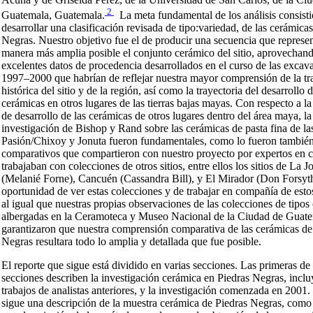
2
Guatemala, Guatemala.
La meta fundamental de los análisis consisti
desarrollar una clasificación revisada de tipo:variedad, de las cerámica
Negras. Nuestro objetivo fue el de producir una secuencia que represen
manera más amplia posible el conjunto cerámico del sitio, aprovechand
excelentes datos de procedencia desarrollados en el curso de las excav
1997–2000 que habrían de reflejar nuestra mayor comprensión de la tr
histórica del sitio y de la región, así como la trayectoria del desarrollo d
cerámicas en otros lugares de las tierras bajas mayas. Con respecto a l
de desarrollo de las cerámicas de otros lugares dentro del área maya, la
investigación de Bishop y Rand sobre las cerámicas de pasta fina de la
Pasión/Chixoy y Jonuta fueron fundamentales, como lo fueron también
comparativos que compartieron con nuestro proyecto por expertos en 
trabajaban con colecciones de otros sitios, entre ellos los sitios de La 
(Melanié Forne), Cancuén (Cassandra Bill), y El Mirador (Don Forsyt
oportunidad de ver estas colecciones y de trabajar en compañía de esto
al igual que nuestras propias observaciones de las colecciones de tipos
albergadas en la Ceramoteca y Museo Nacional de la Ciudad de Guate
garantizaron que nuestra comprensión comparativa de las cerámicas de
Negras resultara todo lo amplia y detallada que fue posible.
El reporte que sigue está dividido en varias secciones. Las primeras de
secciones describen la investigación cerámica en Piedras Negras, incl
trabajos de analistas anteriores, y la investigación comenzada en 2001. 
sigue una descripción de la muestra cerámica de Piedras Negras, como