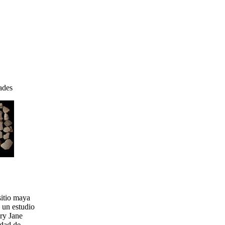
ades
sitio maya
 un estudio
ary Jane
udad de