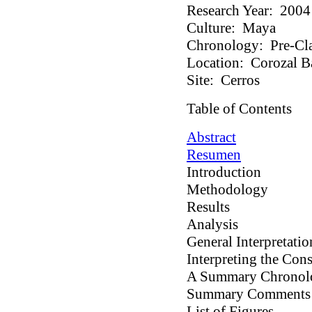
Research Year:
2004
Culture:
Maya
Chronology:
Pre-Cla
Location:
Corozal Ba
Site:
Cerros
Table of Contents
Abstract
Resumen
Introduction
Methodology
Results
Analysis
General Interpretati
Interpreting the Con
A Summary Chronol
Summary Comments
List of Figures