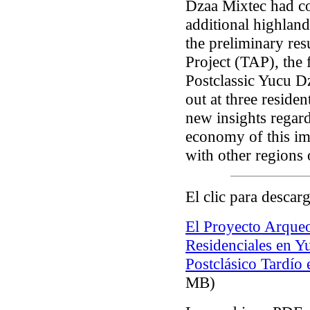
Dzaa Mixtec had c
additional highlan
the preliminary res
Project (TAP), the 
Postclassic Yucu D
out at three residen
new insights regard
economy of this imp
with other regions
El clic para descar
El Proyecto Arqueo
Residenciales en Y
Postclásico Tardío
MB)