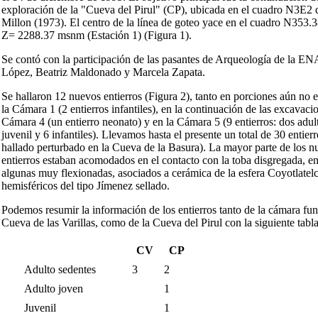
exploración de la "Cueva del Pirul" (CP), ubicada en el cuadro N3E2 
Millon (1973). El centro de la línea de goteo yace en el cuadro N353
Z= 2288.37 msnm (Estación 1) (Figura 1).
Se contó con la participación de las pasantes de Arqueología de la E
López, Beatriz Maldonado y Marcela Zapata.
Se hallaron 12 nuevos entierros (Figura 2), tanto en porciones aún no
la Cámara 1 (2 entierros infantiles), en la continuación de las excavaci
Cámara 4 (un entierro neonato) y en la Cámara 5 (9 entierros: dos adul
juvenil y 6 infantiles). Llevamos hasta el presente un total de 30 entier
hallado perturbado en la Cueva de la Basura). La mayor parte de los n
entierros estaban acomodados en el contacto con la toba disgregada, e
algunas muy flexionadas, asociados a cerámica de la esfera Coyotlatel
hemisféricos del tipo Jímenez sellado.
Podemos resumir la información de los entierros tanto de la cámara fune
Cueva de las Varillas, como de la Cueva del Pirul con la siguiente tabla
CV
CP
Adulto sedentes
3
2
Adulto joven
1
Juvenil
1