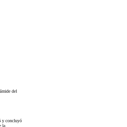
rámide del
5 y concluyó
e la