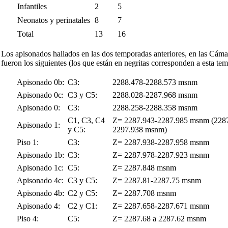
Infantiles
2
5
Neonatos y perinatales
8
7
Total
13
16
Los apisonados hallados en las dos temporadas anteriores, en las Cámar
fueron los siguientes (los que están en negritas corresponden a esta te
Apisonado 0b:
C3:
2288.478-2288.573 msnm
Apisonado 0c:
C3 y C5:
2288.028-2287.968 msnm
Apisonado 0:
C3:
2288.258-2288.358 msnm
C1, C3, C4
Z= 2287.943-2287.985 msnm (
228
Apisonado 1:
y
C5:
2297.938
msnm)
Piso 1:
C3:
Z= 2287.938-2287.958 msnm
Apisonado 1b:
C3:
Z= 2287.978-2287.923 msnm
Apisonado 1c:
C5:
Z= 2287.848 msnm
Apisonado 4c:
C3 y
C5:
Z= 2287.81-2287.75 msnm
Apisonado 4b:
C2 y
C5:
Z= 2287.708 msnm
Apisonado 4:
C2 y C1:
Z= 2287.658-2287.671 msnm
Piso 4:
C5:
Z= 2287.68 a 2287.62 msnm