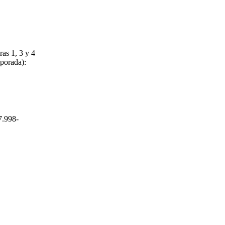
as 1, 3 y 4
mporada):
7.998-