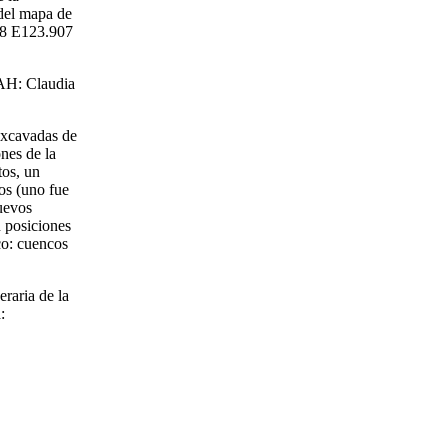
del mapa de
.38 E123.907
NAH: Claudia
 excavadas de
ones de la
tos, un
ros (uno fue
uevos
n posiciones
co: cuencos
raria de la
: