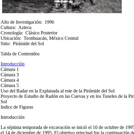
Año de Investigación:
1996
Cultura:
Azteca
Cronología:
Clásico Posterior
Ubicación:
Teotihuacán, México Central
Sitio:
Pirámide del Sol
Tabla de Contenidos
Introducción
Cámara 1
Cámara 3
Cámara 4
Cámara 5
Uso del Radar en la Explanada al este de la Pirámide del Sol
Proyecto de Estudio de Radón en las Cuevas y en los Tuneles de la Pi
Sol
Indice de Figuras
Introducción
La séptima temporada de excavación se inició el 10 de octubre de 199
el 14 de diciembre de 1995. El objetivo principal fue la continuación d