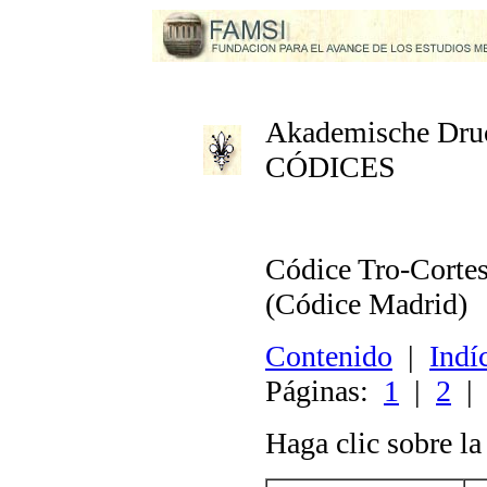
Akademische Druck
CÓDICES
Códice Tro-Corte
(Códice Madrid)
Contenido
|
Indí
Páginas:
1
|
2
Haga clic sobre l